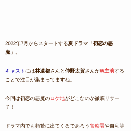
2022年7月からスタートする
夏ドラマ「初恋の悪
魔」
。
キャスト
には
林遣都
さんと
仲野太賀
さんが
W主演
する
ことで注目が集まってますね。
今回は初恋の悪魔の
ロケ地
がどこなのか徹底リサー
チ！
ドラマ内でも頻繁に出てくるであろう
警察署
や自宅等