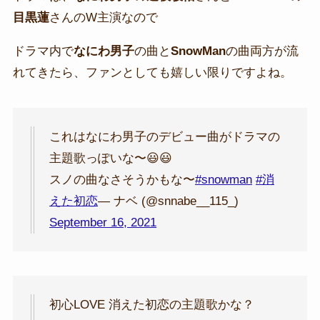
目黒蓮
さんのW主演なので
ドラマ内で
なにわ男子
の曲と
SnowMan
の曲両方が流
れてきたら、ファンとしても嬉しい限りですよね。
これはなにわ男子のデビュー曲がドラマの
主題歌っぽいな〜😃😃
スノの曲なさそうかもな〜
#snowman
#消
えた初恋
— ナベ (@snnabe__115_)
September 16, 2021
初心LOVE 消えた初恋の主題歌かな？