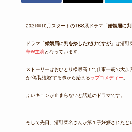
2021年10月スタートのTBS系ドラマ「
婚姻届に判
ドラマ「
婚姻届に判を捺しただけですが
」は清野
華W主演
となっています。
ストーリーはおひとり様最高！で仕事一筋の大加
が”偽装結婚”する事から始まる
ラブコメディー
。
ふいキュンが止まらないと話題のドラマです。
そして先日、清野菜名さんが第１子妊娠されたと