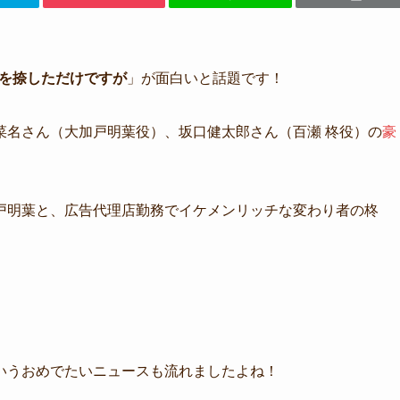
を捺しただけですが
」が面白いと話題です！
菜名さん（大加戸明葉役）、坂口健太郎さん（百瀬 柊役）の
豪
戸明葉と、広告代理店勤務でイケメンリッチな変わり者の柊
いうおめでたいニュースも流れましたよね！