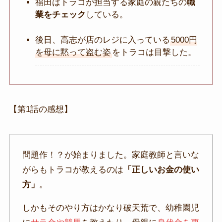
福田はトラコが担当する家庭の親たちの
職
業をチェック
している。
後日、高志が店のレジに入っている
5000円
を母に黙って盗む姿
をトラコは目撃した。
【第1話の感想】
問題作！？が始まりました。家庭教師と言いな
がらもトラコが教えるのは
「正しいお金の使い
方」
。
しかもそのやり方はかなり破天荒で、幼稚園児