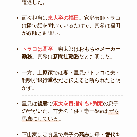
遭遇した。
面接担当は
東大卒の福田
。家庭教師トラコ
は隣で話を聞いているだけで、真希は福田
が教師と勘違い。
トラコは高卒
、朔太郎は
おもちゃメーカー
勤務
。真希は
新聞社勤務
だと判明した。
一方、上原家では妻・里見がトラコに夫・
利明が
銀行重役
だと伝えると断られたと明
かす。
里見は
後妻
で
東大を目指すもE判定
の息子
の守がいた。前妻の子供・憲一&椿は
守を
馬鹿にしている
。
下山家は定食屋で息子の
高志
は母・
智代
を