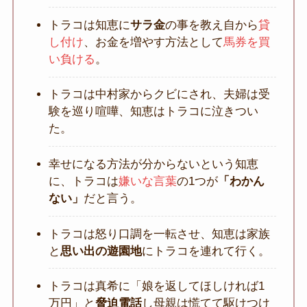
トラコは知恵に
サラ金
の事を教え自から
貸
し付け
、お金を増やす方法として
馬券を買
い負ける
。
トラコは中村家からクビにされ、夫婦は受
験を巡り喧嘩、知恵はトラコに泣きつい
た。
幸せになる方法が分からないという知恵
に、トラコは
嫌いな言葉
の1つが
「わかん
ない」
だと言う。
トラコは怒り口調を一転させ、知恵は家族
と
思い出の遊園地
にトラコを連れて行く。
トラコは真希に「娘を返してほしければ1
万円」と
脅迫電話
し母親は慌てて駆けつけ