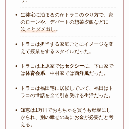
う。
生徒宅に泊まるのがトラコのやり方で、家
のローンや、デパートの惣菜夕飯などに
次々とダメ出し
。
トラコは担当する家庭ごとにイメージを変
えて授業をするスタイルだった。
トラコは上原家では
セクシー
に、下山家で
は
体育会系
、中村家では
西洋風
だった。
トラコは福田宅に居候していて、福田はト
ラコの世話を全て引き受ける生活だった。
知恵は1万円でおもちゃを買うも母親にし
かられ、別の幸せの為にお金が必要だと考
える。