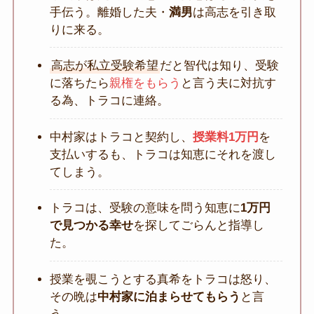
手伝う。離婚した夫・
満男
は高志を引き取
りに来る。
高志が私立受験希望
だと智代は知り、受験
に落ちたら
親権をもらう
と言う夫に対抗す
る為、トラコに連絡。
中村家はトラコと契約し、
授業料1万円
を
支払いするも、トラコは知恵にそれを渡し
てしまう。
トラコは、受験の意味を問う知恵に
1万円
で見つかる幸せ
を探してごらんと指導し
た。
授業を覗こうとする真希をトラコは怒り、
その晩は
中村家に泊まらせてもらう
と言