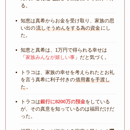
る。
知恵は真希からお金を受け取り、家族の思
い出の
流しそうめんをする為の資金
にし
た。
知恵と真希は、1万円で得られる幸せは
「
家族みんなが嬉しい事
」だと気づく。
トラコは、家族の幸せを考えられたとお礼
を言う真希に利子付きの
借用書を手渡し
た
。
トラコは
銀行に8200万の預金
をしている
が、その真意を知っているのは福田だけだ
った。