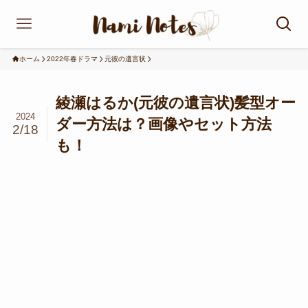
ホーム
2022年春ドラマ
元彼の遺言状
綾瀬はるか(元彼の遺言状)髪型オー
2024
ダー方法は？画像やセット方法
2/18
も！