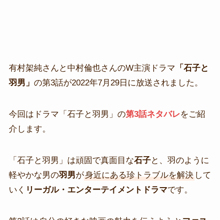
有村架純さんと中村倫也さんのW主演ドラマ
「石子と
羽男」
の第3話が2022年7月29日に放送されました。
今回はドラマ「石子と羽男」の
第3話ネタバレ
をご紹
介します。
「石子と羽男」は頑固で真面目な
石子
と、羽のように
軽やかな男の
羽男
が
身近にある珍トラブルを解決
して
いく
リーガル・エンターテイメントドラマ
です。