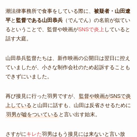
潮法律事務所で食事をしている際に、
被疑者・山田遼
平
と
監督である山田恭兵
（でんでん）の名前が似てい
るということで、監督や映画が
SNSで炎上
していると
話す大庭。
山田恭兵監督たちは、新作映画の公開日は翌日に控え
ていましたが、小さな制作会社のため起訴することも
できずにいました。
再び接見に行った羽男ですが、
監督や映画がSNSで炎
上している
と山田に話すも、山田は反省させるために
羽男が嘘をついている
と言い出す始末。
さすがに
キレた
羽男はもう接見には来ないと言い放