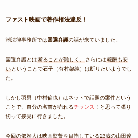
ファスト映画で著作権法違反！
潮法律事務所では
国選弁護
の話が来ていました。
国選弁護とは
断ることが難しく、
さらには
報酬も安
い
ということで石子（有村架純）は断りたいようでし
た。
しかし羽男（中村倫也）はネットで話題の案件という
ことで、自分の名前が売れる
チャンス
！と思って張り
切って接見に行きました。
今回の依頼人は映画監督を目指している23歳の山田遼