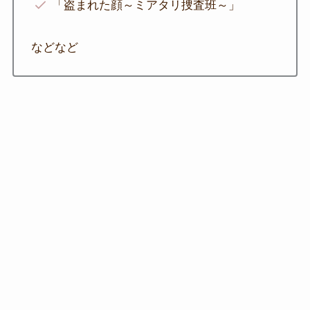
「盗まれた顔～ミアタリ捜査班～」
などなど