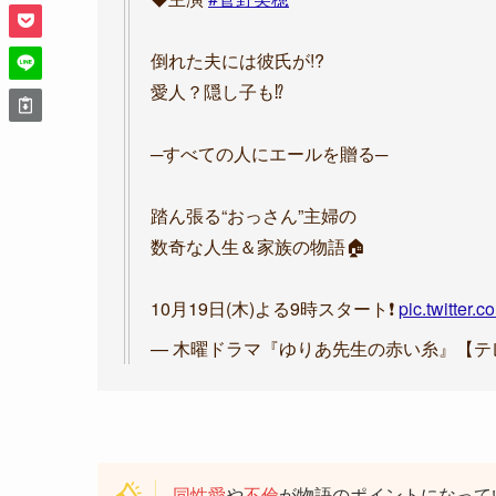
倒れた夫には彼氏が!?
愛人？隠し子も⁉︎
─すべての人にエールを贈る─
踏ん張る“おっさん”主婦の
数奇な人生＆家族の物語🏠
10月19日(木)よる9時スタート❗️
pic.twitter
— 木曜ドラマ『ゆりあ先生の赤い糸』【テレビ朝日
同性愛
や
不倫
が物語のポイントになって